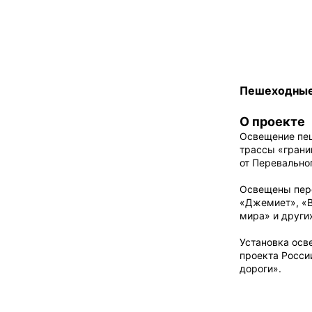
Пешеходные
О проекте
Освещение пеш
трассы «грани
от Перевальног
Освещены пере
«Джемиет», «В
мира» и други
Установка осв
проекта Росси
дороги».