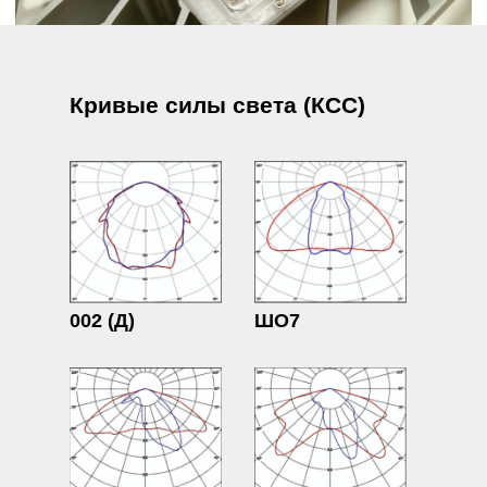
Кривые силы света (КСС)
002 (Д)
ШО7