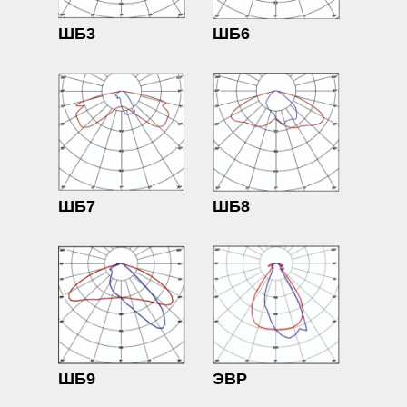
ШБ3
ШБ6
ШБ7
ШБ8
ШБ9
ЭВР